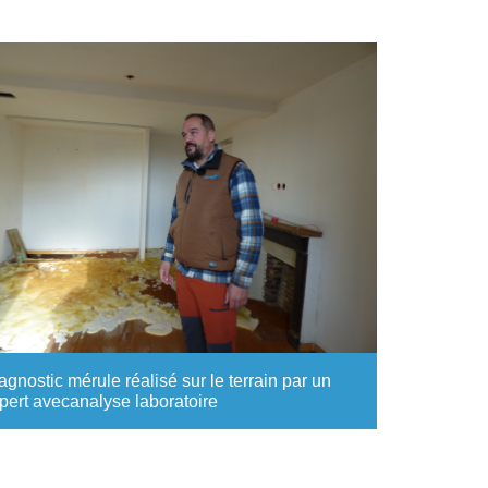
agnostic mérule réalisé sur le terrain par un
pert avecanalyse laboratoire