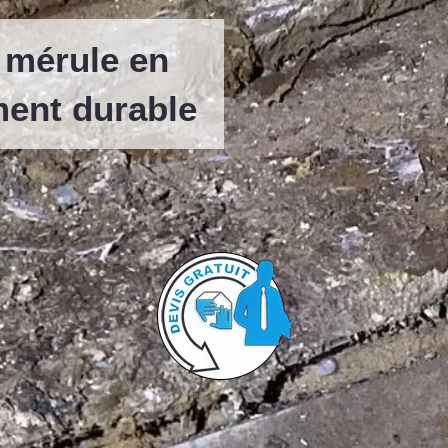
t mérule en
ment durable