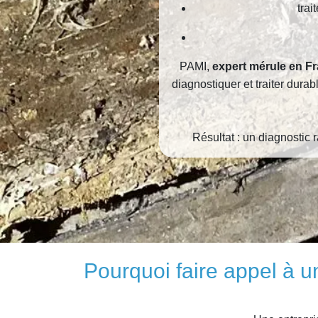
trai
PAMI,
expert mérule en F
diagnostiquer et traiter dura
Résultat : un diagnostic r
Pourquoi faire appel à u