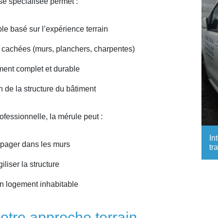
se spécialisée permet :
ble basé sur l’expérience terrain
es cachées (murs, planchers, charpentes)
ement complet et durable
n de la structure du bâtiment
ofessionnelle, la mérule peut :
In
opager dans les murs
tr
giliser la structure
n logement inhabitable
otre approche terrain