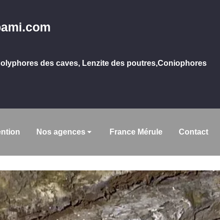
pami.com
lyphores des caves, Lenzite des poutres,Coniophores
ntion
Nos agences
France Mérule
Contact