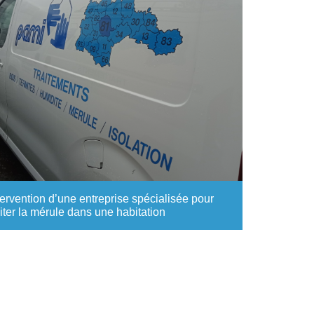
tervention d’une entreprise spécialisée pour
aiter la mérule dans une habitation