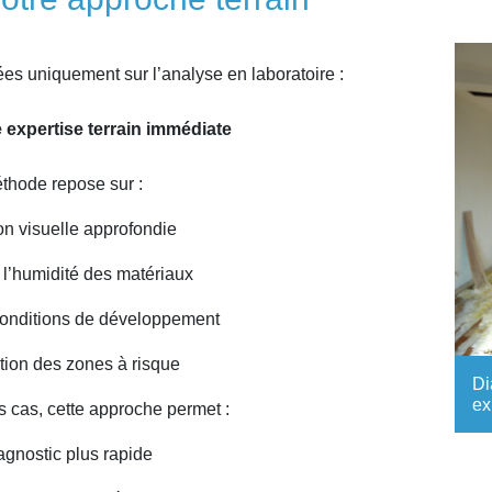
s uniquement sur l’analyse en laboratoire :
e expertise terrain immédiate
thode repose sur :
on visuelle approfondie
l’humidité des matériaux
conditions de développement
ation des zones à risque
Di
ex
s cas, cette approche permet :
agnostic plus rapide