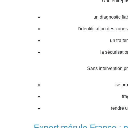
Une entrepri
un diagnostic fia
l’identification des zon
un trait
la sécurisatio
Sans intervention pr
se pr
fra
rendre u
Expert mérule France : n