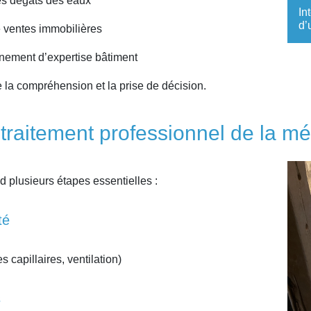
ès dégâts des eaux
In
d’
e ventes immobilières
ement d’expertise bâtiment
ite la compréhension et la prise de décision.
raitement professionnel de la mé
 plusieurs étapes essentielles :
té
s capillaires, ventilation)
s