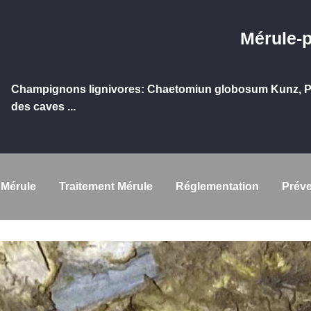
Mérule-
Champignons lignivores: Chaetomiun globosum Kunz, Po
des caves ...
 Mérule
Traitement Mérule
Réglementation
Préve