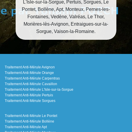
L'Isle-sur-la-Sorgue, Pertuis, Sorgues, Le
Pontet, Bollène, Apt, Monteux, Pernes-les-
Fontaines, Vedène, Valréas, Le Thor,
Morières-lès-Avignon, Entraigues-sur-la-
Sorgue, Vaison-la-Romaine.
Traitement Anti-Mérule Avignon
Traitement Anti-Mérule Orange
Traitement Anti-Mérule Carpentras
Traitement Anti-Mérule Cavaillon
Traitement Anti-Mérule L'Isle-sur-la-Sorgue
Traitement Anti-Mérule Pertuis
Traitement Anti-Mérule Sorgues
Traitement Anti-Mérule Le Pontet
Traitement Anti-Mérule Bollène
Traitement Anti-Mérule Apt